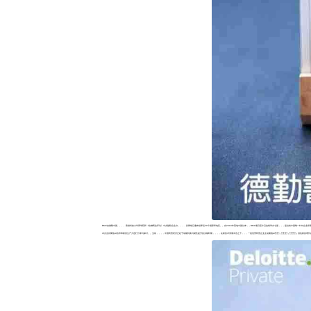
BMC由德勤中国、、、、香港科技大学商学院和《哈佛商业评论》中文版联合主办，，，，其网络已遍布世界近50个国家和地区。。自2018年落地中国以来，，BMC项目至今已连续举办七届，，，是当前中国唯一针对企业管理体系进行全面评估
本次会议聚焦AI技术和新质生产力进行分享与探讨。。当前，，，，中国民营经济正处于动能转换与韧性提升的关键时期，，，，在新技术浪潮冲击之下，，，一批优秀民营企业主动拥抱AI，，，创造新的增长曲线，