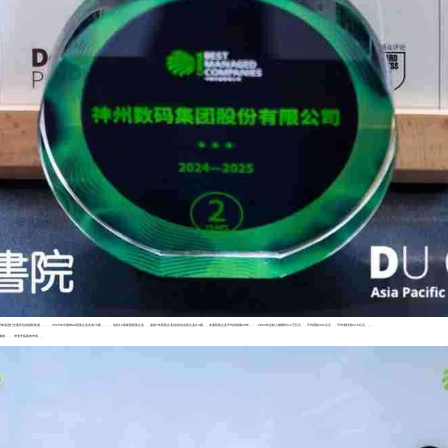
的国际奖项。。。。2025年中国BMC获奖企业共有75家，，，，包括12家新晋获奖企业，，连续7年获奖企业(首批自金奖企业)13家。。本届获奖企业平均存续期29年，，，2024年总收入规模约3.2万亿元，，平均营收431亿元，，平均净利润23.6亿元。。。
，，求变开拓新的市场。。