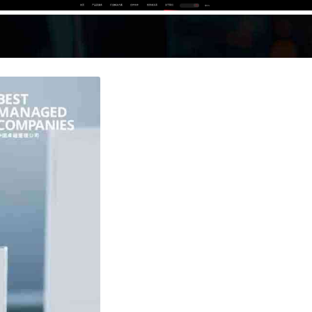
首页
产品及服务
行业解决方案
合作伙伴
投资者关系
关于我们
中
EN